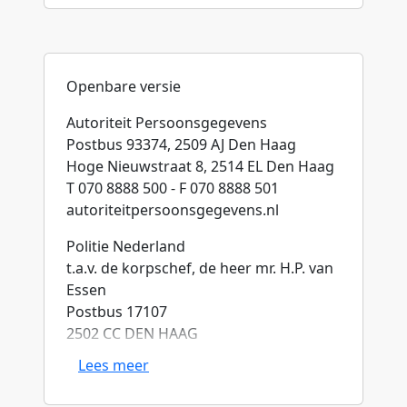
Openbare versie
Autoriteit Persoonsgegevens
Postbus 93374, 2509 AJ Den Haag
Hoge Nieuwstraat 8, 2514 EL Den Haag
T 070 8888 500 - F 070 8888 501
autoriteitpersoonsgegevens.nl
Politie Nederland
t.a.v. de korpschef, de heer mr. H.P. van
Essen
Postbus 17107
2502 CC DEN HAAG
Lees meer
Contactpersoon
[VERTROUWELIJK]