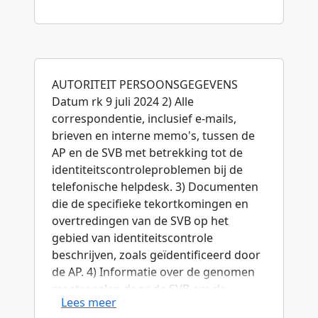
AUTORITEIT PERSOONSGEGEVENS
Datum rk 9 juli 2024 2) Alle
correspondentie, inclusief e-mails,
brieven en interne memo's, tussen de
AP en de SVB met betrekking tot de
identiteitscontroleproblemen bij de
telefonische helpdesk. 3) Documenten
die de specifieke tekortkomingen en
overtredingen van de SVB op het
gebied van identiteitscontrole
beschrijven, zoals geïdentificeerd door
de AP. 4) Informatie over de genomen
maatregelen door de SVB om de
Lees meer
identiteitscontrole te verbeteren, zoals